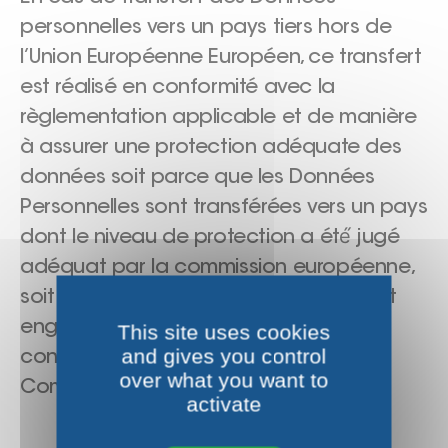
personnelles vers un pays tiers hors de
l’Union Européenne Européen, ce transfert
est réalisé en conformité avec la
règlementation applicable et de manière
à assurer une protection adéquate des
données soit parce que les Données
Personnelles sont transférées vers un pays
dont le niveau de protection a été́ jugé
adéquat par la commission européenne,
soit parce que nos prestataires se sont
engagés à se conformer aux clauses
This site uses cookies
and gives you control
contractuelles types établies par la
over what you want to
Commission Européenne.
activate