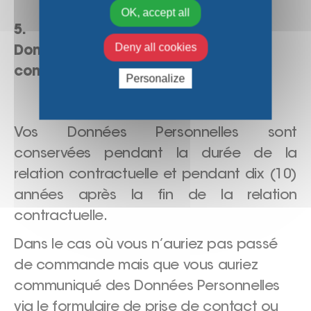
OK, accept all
5. Pendant combien de temps vos
Deny all cookies
Données Personnelles sont-elles
conservées ?
Personalize
Vos Données Personnelles sont
conservées pendant la durée de la
relation contractuelle et pendant dix (10)
années après la fin de la relation
contractuelle.
Dans le cas où vous n’auriez pas passé
de commande mais que vous auriez
communiqué des Données Personnelles
via le formulaire de prise de contact ou